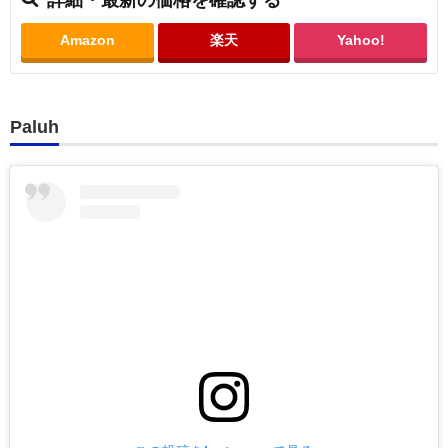
Amazon
楽天
Yahoo!
Paluh