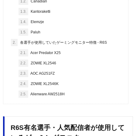
1.2.
Canadian
1.3.
Kantoraketti
1.4.
Elemzje
1.5.
Paluh
2.
各選手が使用していたゲーミングモニター特徴 - R6S
2.1.
Acer Predator X25
2.2.
ZOWIE XL2546
2.3.
AOC AG251FZ
2.4.
ZOWIE XL2546K
2.5.
Alienware AW2518H
R6S有名選手・人気配信者が使用して