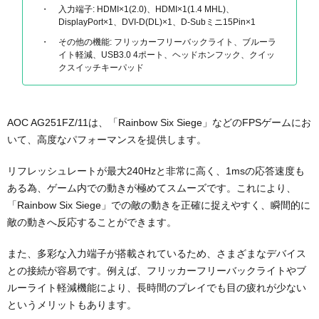
入力端子: HDMI×1(2.0)、HDMI×1(1.4 MHL)、
DisplayPort×1、DVI-D(DL)×1、D-Subミニ15Pin×1
その他の機能: フリッカーフリーバックライト、ブルーラ
イト軽減、USB3.0 4ポート、ヘッドホンフック、クイッ
クスイッチキーパッド
AOC AG251FZ/11は、「Rainbow Six Siege」などのFPSゲームにお
いて、高度なパフォーマンスを提供します。
リフレッシュレートが最大240Hzと非常に高く、1msの応答速度も
ある為、ゲーム内での動きが極めてスムーズです。これにより、
「Rainbow Six Siege」での敵の動きを正確に捉えやすく、瞬間的に
敵の動きへ反応することができます。
また、多彩な入力端子が搭載されているため、さまざまなデバイス
との接続が容易です。例えば、フリッカーフリーバックライトやブ
ルーライト軽減機能により、長時間のプレイでも目の疲れが少ない
というメリットもあります。