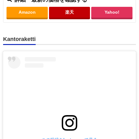
Amazon
楽天
Yahoo!
Kantoraketti