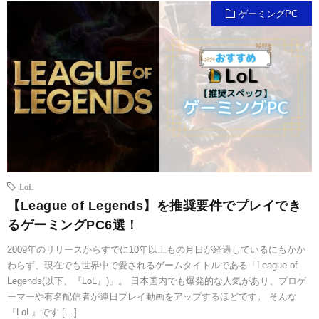
ゲーミングPC
LoL
【League of Legends】を推奨要件でプレイでき
るゲーミングPC6選！
2009年のリリースからすでに10年以上もの月日が経過しているにもかか
わらず、現在でも世界中で愛されるゲームタイトルである「League of
Legends(以下、『LoL』)」。 日本国内でも爆発的な人気があり、プロゲ
ーマーや有名配信者が連日プレイ動画をアップするほどです。 そんな
『LoL』です […]