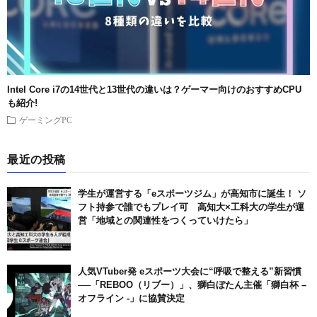
Intel Core i7の14世代と13世代の違いは？ゲーマー向けのおすすめCPU
も紹介!
ゲーミングPC
最近の投稿
学生が運営する「eスポーツジム」が高知市に誕生！ ソ
フト持参で誰でもプレイ可 高知大×工科大の学生が運
営「地域との関連性をつくっていけたら」
人気VTuber発 eスポーツ大会に“呼吸で整える”新習慣
──「REBOO（リブー）」、獅白ぼたん主催「獅白杯 –
オフライン -」に協賛決定