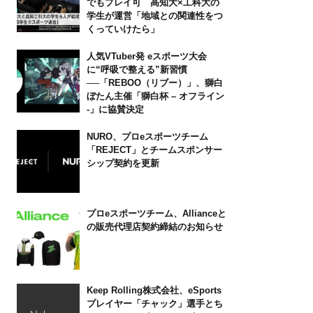
でもプレイ可 高知大×工科大の
学生が運営「地域との関連性をつ
くっていけたら」
人気VTuber発 eスポーツ大会
に“呼吸で整える”新習慣
──「REBOO（リブー）」、獅白
ぼたん主催「獅白杯 – オフライン
-」に協賛決定
NURO、プロeスポーツチーム
「REJECT」とチームスポンサー
シップ契約を更新
プロeスポーツチーム、Allianceと
の販売代理店契約締結のお知らせ
Keep Rolling株式会社、eSports
プレイヤー「チャック」選手とち