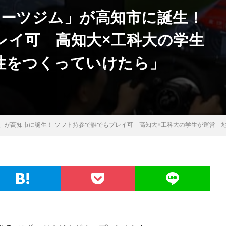
ポーツジム」が高知市に誕生！
レイ可 高知大×工科大の学生
性をつくっていけたら」
」が高知市に誕生！ ソフト持参で誰でもプレイ可 高知大×工科大の学生が運営「