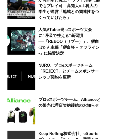
でもプレイ可 高知大×工科大の
学生が運営「地域との関連性をつ
くっていけたら」
人気VTuber発 eスポーツ大会
に“呼吸で整える”新習慣
──「REBOO（リブー）」、獅白
ぼたん主催「獅白杯 – オフライン
-」に協賛決定
NURO、プロeスポーツチーム
「REJECT」とチームスポンサー
シップ契約を更新
プロeスポーツチーム、Allianceと
の販売代理店契約締結のお知らせ
Keep Rolling株式会社、eSports