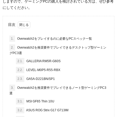
しますので、ゲーミングPCの購入を検討されている方は、ぜひ参考
にしてください。
目次
1.
Overwatch2をプレイするのに必要なPCスペック一覧
2.
Overwatch2を推奨要件でプレイできるデスクトップ型ゲーミン
グPC3選
2.1.
GALLERIA RM5R-G60S
2.2.
LEVEL-M0P5-R55-RBX
2.3.
GA5A-D221BN/SP1
3.
Overwatch2を推奨要件でプレイできるノート型ゲーミングPC3
選
3.1.
MSI GF65 Thin 10U
3.2.
ASUS ROG Strix G17 G713IM