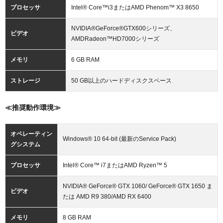
プロセッサ
Intel® Core™i3またはAMD Phenom™ X3 8650
NVIDIA®GeForce®GTX600シリーズ、
ビデオ
AMDRadeon™HD7000シリーズ
メモリ
6 GB RAM
ストレージ
50 GB以上のハードディスクスペース
≪推奨動作環境≫
オペレーティン
Windows® 10 64-bit (最新のService Pack)
グシステム
プロセッサ
Intel® Core™ i7またはAMD Ryzen™ 5
NVIDIA® GeForce® GTX 1060/ GeForce® GTX 1650 ま
ビデオ
たは AMD R9 380/AMD RX 6400
メモリ
8 GB RAM