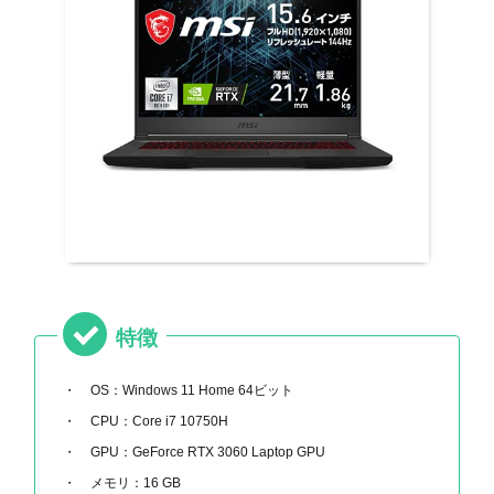
特徴
OS：Windows 11 Home 64ビット
CPU：Core i7 10750H
GPU：GeForce RTX 3060 Laptop GPU
メモリ：16 GB