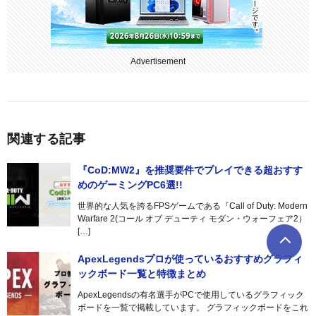
Advertisement
関連する記事
『CoD:MW2』を推奨要件でプレイできる超おすす
めのゲーミングPC6選!!
世界的な人気を誇るFPSゲームである『Call of Duty: Modern
Warfare 2(コール オブ デューティ モダン・ウォーフェア2）
[…]
ApexLegendsプロが使っているおすすめグラフィ
ックボード一覧と特徴まとめ
ApexLegendsの有名選手がPCで使用しているグラフィック
ボードを一覧で掲載しています。 グラフィックボードをこれ