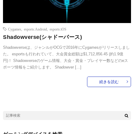
Cygames
,
esports:Android
,
esports:iOS
Shadowverse(シャドーバース)
Shadowverseは、ジャンルがOCGで2016年にCygamesがリリースしまし
た。 esportsも行われていて、大会賞金総額は$1,712,856.45 (約1.9億
円)！ Shadowverseのゲーム情報、大会・賞金・プレイヤー数などのeス
ポーツ情報をご紹介します。 Shadowver […]
続きを読む