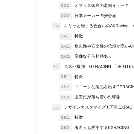
オフィス家具の老舗イトーキ
3.3.2.
日本メーカーの安心感
3.3.3.
キリッと締まる色合いのAKRacing「AK
3.4.
特徴
3.4.1.
耐久性や安全性の信頼が高いAKRa
3.4.2.
高価な分信頼感あり
3.4.3.
コスパ最強 GTRACING 「JP-GTB
3.5.
特徴
3.5.1.
ユニークな製品を出すGTRACI
3.5.2.
激安だが落ち着いた印象
3.5.3.
デザインカスタマイズも可能EXRACIN
3.6.
特徴
3.6.1.
著名人も愛用するEXRACING
3.6.2.