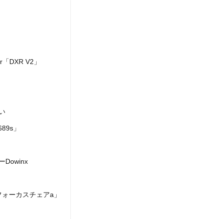
「DXR V2」
い
89s」
owinx
ォーカスチェアa」