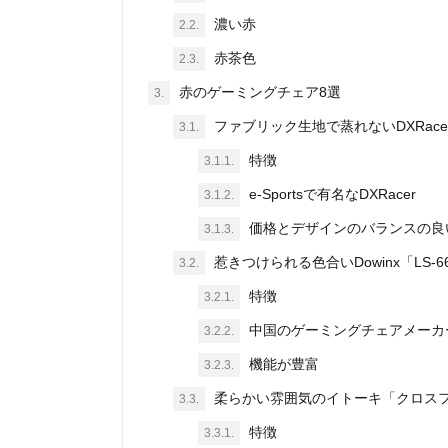
濃い赤
2.2.
赤茶色
2.3.
赤のゲーミングチェア8選
3.
ファブリック生地で蒸れないDXRacer
3.1.
特徴
3.1.1.
e-Sportsで有名なDXRacer
3.1.2.
価格とデザインのバランスの良
3.1.3.
惹きつけられる色合いDowinx「LS-66
3.2.
特徴
3.2.1.
中国のゲーミングチェアメーカーD
3.2.2.
機能が豊富
3.2.3.
柔らかい雰囲気のイトーキ「クロスフ
3.3.
特徴
3.3.1.