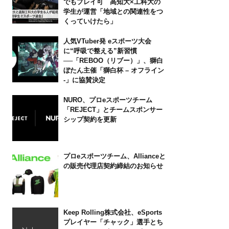
でもプレイ可 高知大×工科大の
学生が運営「地域との関連性をつ
くっていけたら」
人気VTuber発 eスポーツ大会
に“呼吸で整える”新習慣
──「REBOO（リブー）」、獅白
ぼたん主催「獅白杯 – オフライン
-」に協賛決定
NURO、プロeスポーツチーム
「REJECT」とチームスポンサー
シップ契約を更新
プロeスポーツチーム、Allianceと
の販売代理店契約締結のお知らせ
Keep Rolling株式会社、eSports
プレイヤー「チャック」選手とち