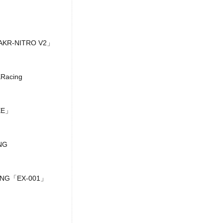
R-NITRO V2」
cing
EE」
NG
G「EX-001」