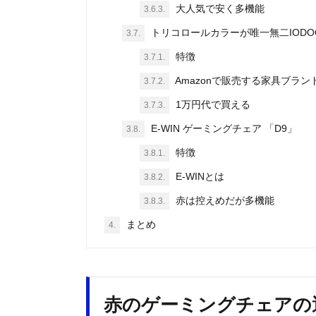
大人気で安く多機能
3.6.3.
トリコロールカラーが唯一無二IODO
3.7.
特徴
3.7.1.
Amazonで販売する家具ブランド
3.7.2.
1万円代で買える
3.7.3.
E-WIN ゲーミングチェア 「D9」
3.8.
特徴
3.8.1.
E-WINとは
3.8.2.
赤は控えめだが多機能
3.8.3.
まとめ
4.
赤のゲーミングチェアの