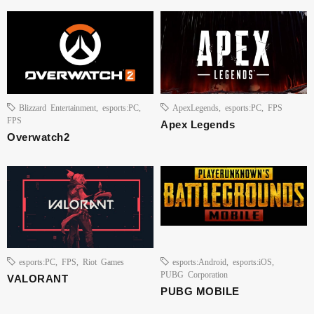
Blizzard Entertainment
,
esports:PC
,
ApexLegends
,
esports:PC
,
FPS
FPS
Apex Legends
Overwatch2
esports:PC
,
FPS
,
Riot Games
esports:Android
,
esports:iOS
,
PUBG Corporation
VALORANT
PUBG MOBILE