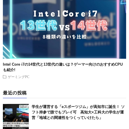
Intel Core i7の14世代と13世代の違いは？ゲーマー向けのおすすめCPU
も紹介!
ゲーミングPC
最近の投稿
学生が運営する「eスポーツジム」が高知市に誕生！ ソ
フト持参で誰でもプレイ可 高知大×工科大の学生が運
営「地域との関連性をつくっていけたら」