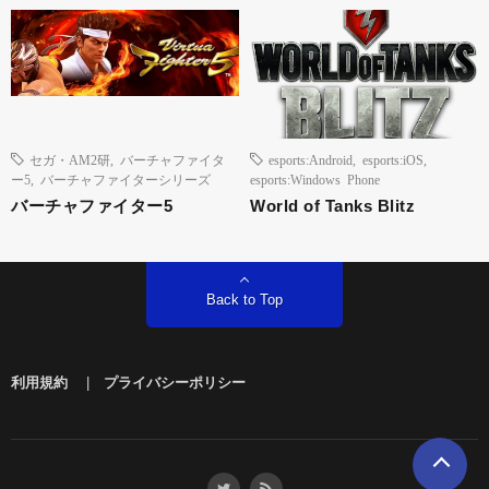
セガ・AM2研
,
バーチャファイタ
esports:Android
,
esports:iOS
,
ー5
,
バーチャファイターシリーズ
esports:Windows Phone
バーチャファイター5
World of Tanks Blitz
Back to Top
利用規約
|
プライバシーポリシー