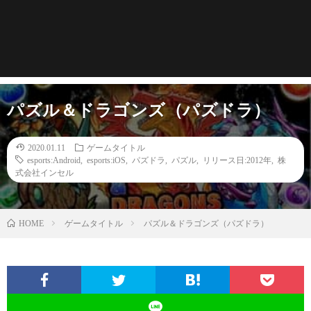
パズル＆ドラゴンズ（パズドラ）
2020.01.11
ゲームタイトル
esports:Android
,
esports:iOS
,
パズドラ
,
パズル
,
リリース日:2012年
,
株
式会社インセル
HOME
ゲームタイトル
パズル＆ドラゴンズ（パズドラ）