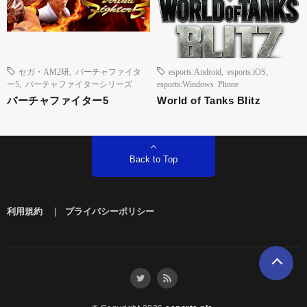
セガ・AM2研
,
バーチャファイタ
esports:Android
,
esports:iOS
,
ー5
,
バーチャファイターシリーズ
esports:Windows Phone
バーチャファイター5
World of Tanks Blitz
Back to Top
利用規約
|
プライバシーポリシー