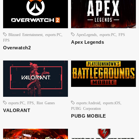
Blizzard Entertainment
,
esports:PC
,
ApexLegends
,
esports:PC
,
FPS
FPS
Apex Legends
Overwatch2
esports:PC
,
FPS
,
Riot Games
esports:Android
,
esports:iOS
,
PUBG Corporation
VALORANT
PUBG MOBILE